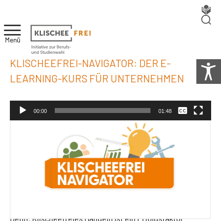
Menü
KLISCHEEFREI-NAVIGATOR: DER E-
LEARNING-KURS FÜR UNTERNEHMEN
Keine
Video-
00:00
01:48
Deutsch
Player
Mehr Wirkung. Weniger Klischees.
Der Klischeefrei-Navigator bringt auf den Punkt, wie Sie
klischeefreies Handeln in Marketing, Vertrieb, Produktion,
Einkauf, Personal und Unternehmenskultur wirksam
umsetzen.
Denn: Klischeefreies Handeln ist ein Erfolgsfaktor.