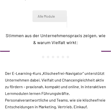
Alle Module
Steigerung von
Gewinn und Sicherung
Positive finanzielle
Gewinn von
Aktives Mitgestalten der
Kreativität und
von Nachwuchs- und
Chancen- und
Stimmen aus der Unternehmenspraxis zeigen, wie
Auswirkungen
Zukunftssicherheit
Gesellschaft
Innovation
Fachkräften
Wettbewerbsvorteile
& warum Vielfalt wirkt:
‹
›
Der E-Learning-Kurs „Klischeefrei-Navigator“ unterstützt
Unternehmen dabei, Vielfalt und Chancengleichheit aktiv
zu fördern – praxisnah, kompakt und online. In interaktiven
Lernmodulen lernen Führungskräfte,
Personalverantwortliche und Teams, wie sie klischeefreie
Entscheidungen in Marketing, Vertrieb, Einkauf,