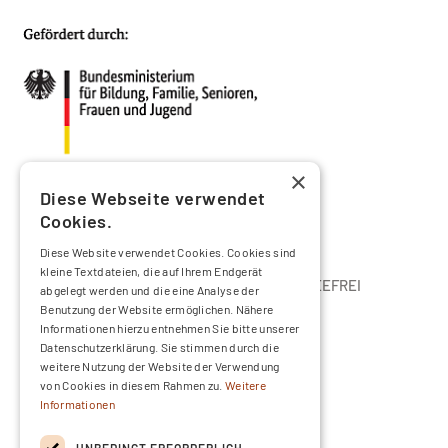
YouTube
Facebook
×
Diese Webseite verwendet
Cookies.
Diese Website verwendet Cookies. Cookies sind
kleine Textdateien, die auf Ihrem Endgerät
DIE SERVICESTELLE DER INITIATIVE KLISCHEEFREI
abgelegt werden und die eine Analyse der
Benutzung der Website ermöglichen. Nähere
Informationen hierzu entnehmen Sie bitte unserer
Datenschutzerklärung. Sie stimmen durch die
weitere Nutzung der Website der Verwendung
von Cookies in diesem Rahmen zu.
Weitere
Informationen
UNBEDINGT ERFORDERLICH